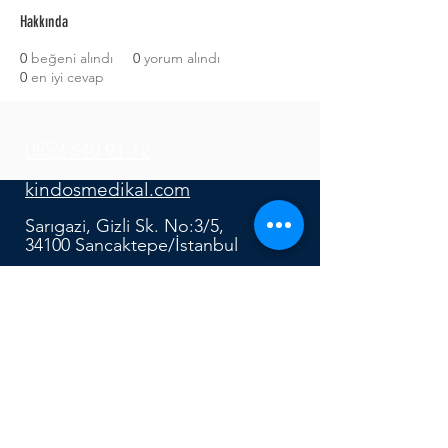
Hakkında
0
beğeni alındı
0
yorum alındı
0
en iyi cevap
0552 640 91 12
kindosmedikal.com
Sarıgazi, Gizli Sk. No:3/5,
34100 Sancaktepe/İstanbul