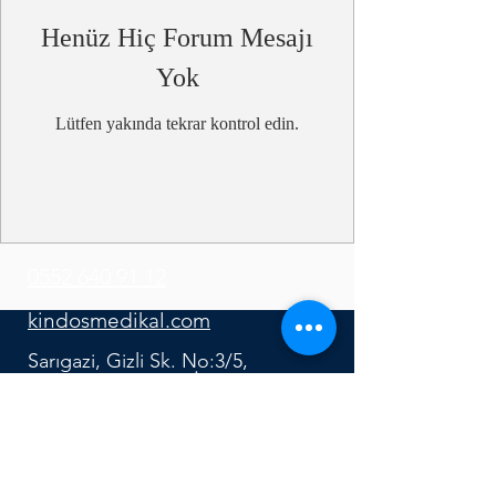
Henüz Hiç Forum Mesajı
Yok
Lütfen yakında tekrar kontrol edin.
0552 640 91 12
kindosmedikal.com
Sarıgazi, Gizli Sk. No:3/5,
34100 Sancaktepe/İstanbul