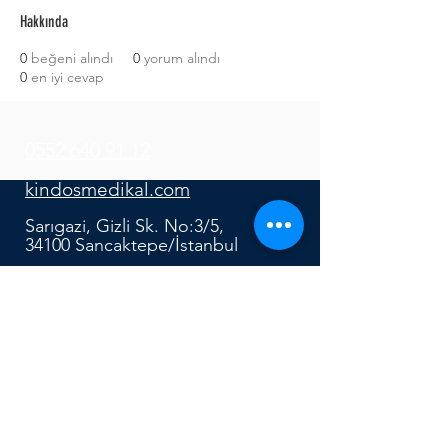
Hakkında
0
beğeni alındı
0
yorum alındı
0
en iyi cevap
0552 640 91 12
kindosmedikal.com
Sarıgazi, Gizli Sk. No:3/5,
34100 Sancaktepe/İstanbul