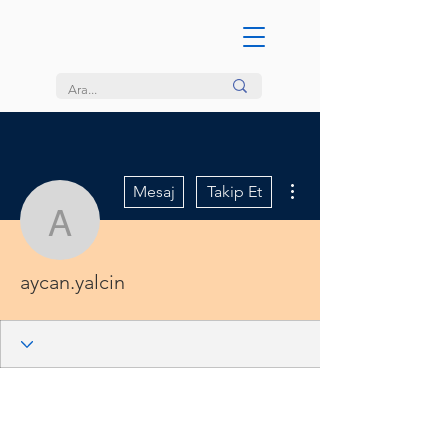
Diğer Eylemler
Mesaj
Takip Et
aycan.yalcin
aycan.yalcin