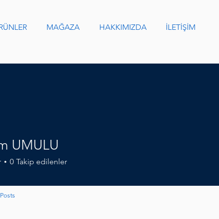
RÜNLER
MAĞAZA
HAKKIMIZDA
İLETİŞİM
im UMULU
r
0
Takip edilenler
Posts