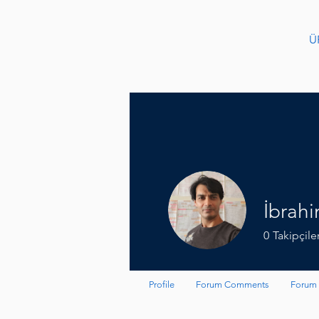
Ü
İbrah
0
Takipçile
Profile
Forum Comments
Forum 