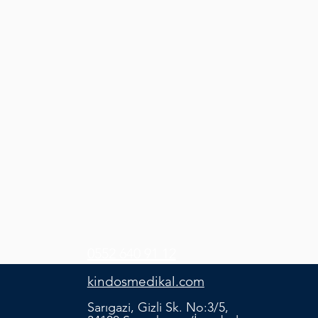
0552 640 91 12
kindosmedikal.com
Sarıgazi, Gizli Sk. No:3/5,