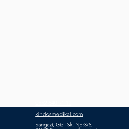
0552 640 91 12
kindosmedikal.com
Sarıgazi, Gizli Sk. No:3/5,