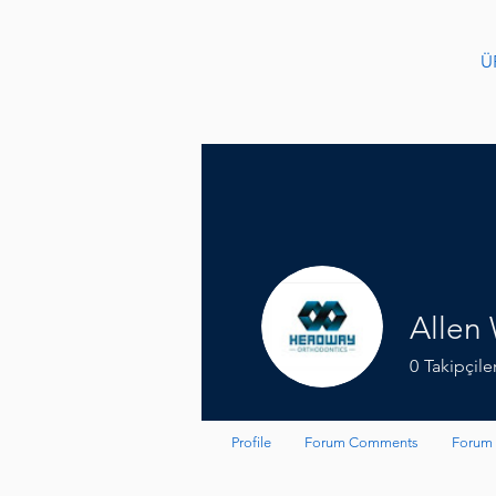
Ü
Allen
0
Takipçile
Profile
Forum Comments
Forum 