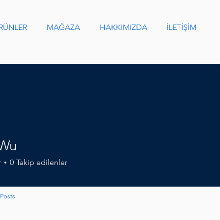
RÜNLER
MAĞAZA
HAKKIMIZDA
İLETİŞİM
 Wu
r
0
Takip edilenler
Posts