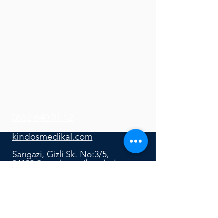
0552 640 91 12
kindosmedikal.com
Sarıgazi, Gizli Sk. No:3/5,
34100 Sancaktepe/İstanbul